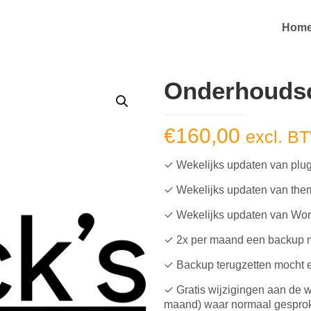
Hom
Onderhoudsc
€
160,00
excl. B
✓ Wekelijks updaten van plu
✓ Wekelijks updaten van the
✓ Wekelijks updaten van Wo
✓ 2x per maand een backup
✓ Backup terugzetten mocht er
✓ Gratis wijzigingen aan de 
maand) waar normaal gespro