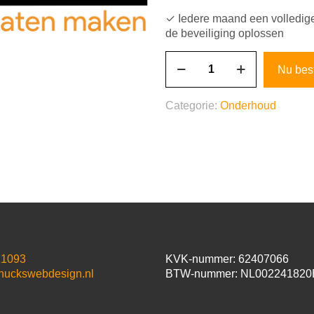
✓ Iedere maand een volledige
de beveiliging oplossen
Onderhoudscontract
Nu bes
1
jaar
aantal
Categorie:
Onderhoud
21093
KVK-nummer: 62407066
huckswebdesign.nl
BTW-nummer: NL002241820