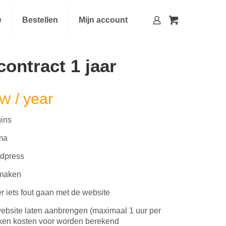
e
Bestellen
Mijn account
ontract 1 jaar
/ year
TW
gins
ma
rdpress
 maken
 iets fout gaan met de website
website laten aanbrengen (maximaal 1 uur per
ken kosten voor worden berekend