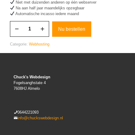
Niet met duizenden anderen op één webserver
Na aan half jaar maandelijks opzegbaar
Automatische incasso iedere maand
Webhosting
Nu bestellen
door
Chuck's
'Maandelijks'
Categorie:
Webhosting
Snoepmixx
aantal
Chuck's Webdesign
Fogelsanghstate 4
7608HJ Almelo
0644221093
info@chuckswebdesign.nl