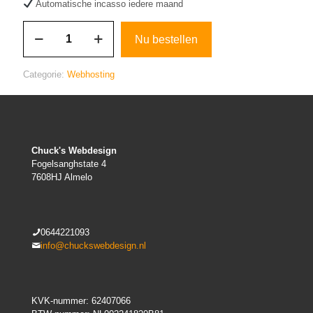
Automatische incasso iedere maand
Webhosting
Nu bestellen
door
Chuck's
'Maandelijks'
Categorie:
Webhosting
aantal
Chuck's Webdesign
Fogelsanghstate 4
7608HJ Almelo
0644221093
info@chuckswebdesign.nl
KVK-nummer: 62407066